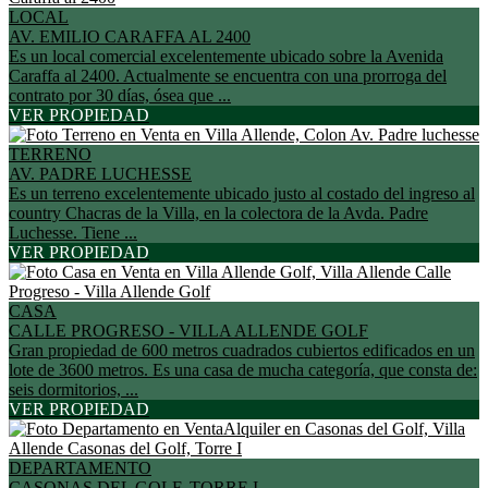
LOCAL
AV. EMILIO CARAFFA AL 2400
Es un local comercial excelentemente ubicado sobre la Avenida
Caraffa al 2400. Actualmente se encuentra con una prorroga del
contrato por 30 días, ósea que ...
VER PROPIEDAD
TERRENO
AV. PADRE LUCHESSE
Es un terreno excelentemente ubicado justo al costado del ingreso al
country Chacras de la Villa, en la colectora de la Avda. Padre
Luchesse. Tiene ...
VER PROPIEDAD
CASA
CALLE PROGRESO - VILLA ALLENDE GOLF
Gran propiedad de 600 metros cuadrados cubiertos edificados en un
lote de 3600 metros. Es una casa de mucha categoría, que consta de:
seis dormitorios, ...
VER PROPIEDAD
DEPARTAMENTO
CASONAS DEL GOLF, TORRE I