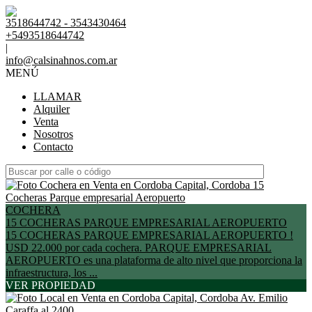
3518644742 - 3543430464
+5493518644742
|
info@calsinahnos.com.ar
MENÚ
LLAMAR
Alquiler
Venta
Nosotros
Contacto
COCHERA
15 COCHERAS PARQUE EMPRESARIAL AEROPUERTO
15 COCHERAS PARQUE EMPRESARIAL AEROPUERTO !
USD 22.000 por cada cochera. PARQUE EMPRESARIAL
AEROPUERTO es una plataforma de alto nivel que proporciona la
infraestructura, los ...
VER PROPIEDAD