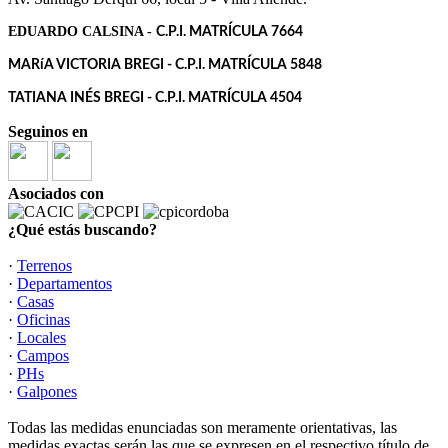
EDUARDO CALSINA -
C.P.I. MATRÍCULA 7664
MARíA VICTORIA BREGI - C.P.I. MATRÍCULA 5848
TATIANA INÉS BREGI - C.P.I. MATRÍCULA 4504
Seguinos en
Asociados con
¿Qué estás buscando?
·
Terrenos
·
Departamentos
·
Casas
·
Oficinas
·
Locales
·
Campos
·
PHs
·
Galpones
Todas las medidas enunciadas son meramente orientativas, las
medidas exactas serán las que se expresen en el respectivo título de