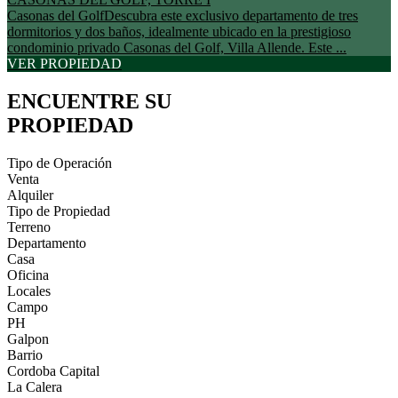
Casonas del GolfDescubra este exclusivo departamento de tres
dormitorios y dos baños, idealmente ubicado en la prestigioso
condominio privado Casonas del Golf, Villa Allende. Este ...
VER PROPIEDAD
ENCUENTRE SU
PROPIEDAD
Tipo de Operación
Venta
Alquiler
Tipo de Propiedad
Terreno
Departamento
Casa
Oficina
Locales
Campo
PH
Galpon
Barrio
Cordoba Capital
La Calera