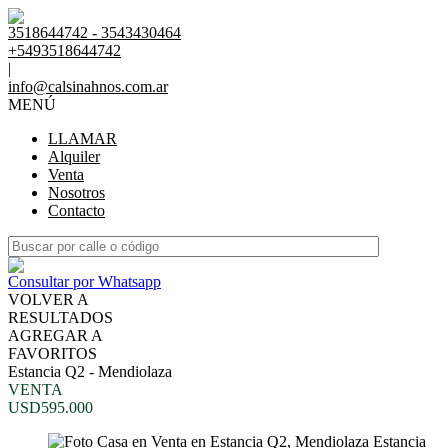
3518644742 - 3543430464
+5493518644742
|
info@calsinahnos.com.ar
MENÚ
LLAMAR
Alquiler
Venta
Nosotros
Contacto
Consultar por Whatsapp
VOLVER A
RESULTADOS
AGREGAR A
FAVORITOS
Estancia Q2 - Mendiolaza
VENTA
USD595.000