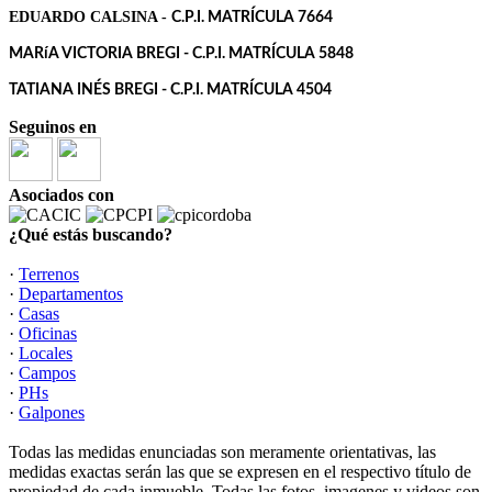
EDUARDO CALSINA -
C.P.I. MATRÍCULA 7664
MARíA VICTORIA BREGI - C.P.I. MATRÍCULA 5848
TATIANA INÉS BREGI - C.P.I. MATRÍCULA 4504
Seguinos en
Asociados con
¿Qué estás buscando?
·
Terrenos
·
Departamentos
·
Casas
·
Oficinas
·
Locales
·
Campos
·
PHs
·
Galpones
Todas las medidas enunciadas son meramente orientativas, las
medidas exactas serán las que se expresen en el respectivo título de
propiedad de cada inmueble. Todas las fotos, imagenes y videos son