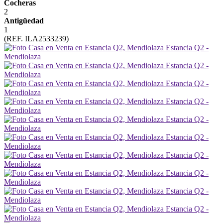
Cocheras
2
Antigüedad
1
(REF. ILA2533239)