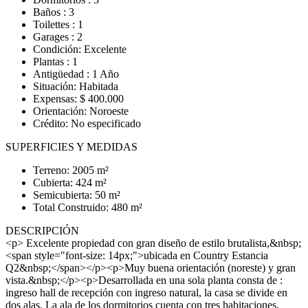
Baños : 3
Toilettes : 1
Garages : 2
Condición: Excelente
Plantas : 1
Antigüedad : 1 Año
Situación: Habitada
Expensas: $ 400.000
Orientación: Noroeste
Crédito: No especificado
SUPERFICIES Y MEDIDAS
Terreno: 2005 m²
Cubierta: 424 m²
Semicubierta: 50 m²
Total Construido: 480 m²
DESCRIPCIÓN
<p> Excelente propiedad con gran diseño de estilo brutalista,&nbsp;
<span style="font-size: 14px;">ubicada en Country Estancia
Q2&nbsp;</span></p><p>Muy buena orientación (noreste) y gran
vista.&nbsp;</p><p>Desarrollada en una sola planta consta de :
ingreso hall de recepción con ingreso natural, la casa se divide en
dos alas. La ala de los dormitorios cuenta con tres habitaciones,