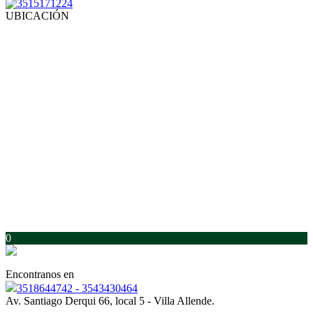
3515171224
UBICACIÓN
0
Encontranos en
3518644742 - 3543430464
Av. Santiago Derqui 66, local 5 - Villa Allende.